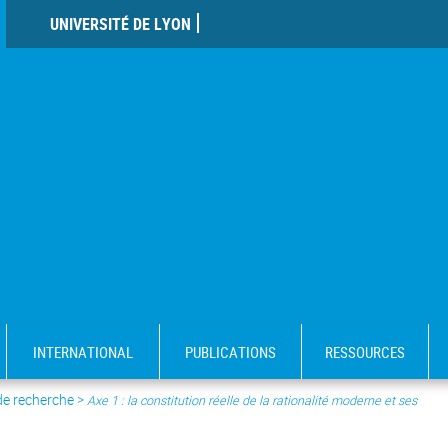
UNIVERSITÉ DE LYON
INTERNATIONAL
PUBLICATIONS
RESSOURCES
de recherche
>
Axe 1 : la constitution réelle de la rationalité moderne et ses