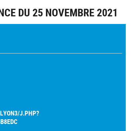
NCE DU 25 NOVEMBRE 2021
VLYON3/J.PHP?
BB8EDC