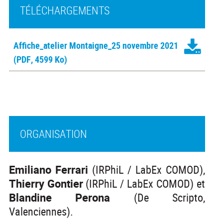
TÉLÉCHARGEMENTS
Affiche_atelier Montaigne_25 novembre 2021
(PDF, 4599 Ko)
ORGANISATION
Emiliano Ferrari
(IRPhiL / LabEx COMOD),
Thierry Gontier
(IRPhiL / LabEx COMOD) et
Blandine Perona
(De Scripto,
Valenciennes).