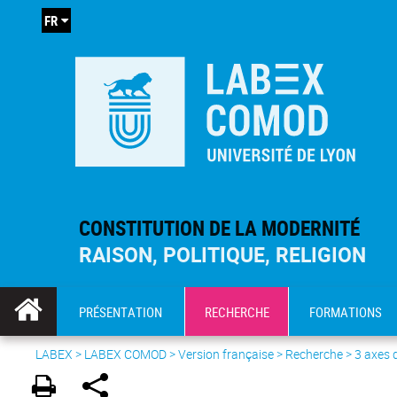
FR
CONSTITUTION DE LA MODERNITÉ
RAISON, POLITIQUE, RELIGION
PRÉSENTATION
RECHERCHE
FORMATIONS
LABEX >
LABEX COMOD
>
Version française
> Recherche >
3 axes 