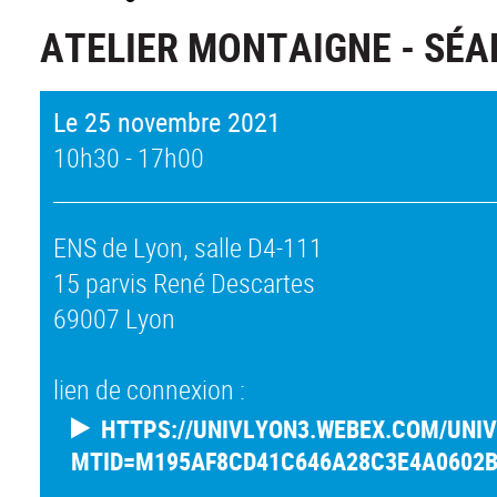
ATELIER MONTAIGNE - SÉA
Le 25 novembre 2021
10h30 - 17h00
ENS de Lyon, salle D4-111
15 parvis René Descartes
69007 Lyon
lien de connexion :
HTTPS://UNIVLYON3.WEBEX.COM/UNI
MTID=M195AF8CD41C646A28C3E4A0602