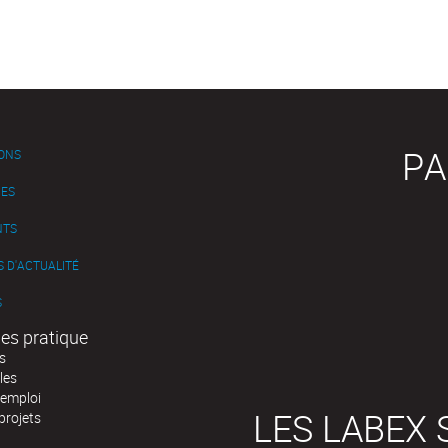
PA
IONS
ES
NTS
 D'ACTUALITÉ
S
es pratique
s
les
'emploi
LES LABEX 
projets