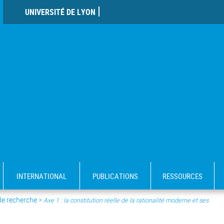
UNIVERSITÉ DE LYON
INTERNATIONAL
PUBLICATIONS
RESSOURCES
de recherche
>
Axe 1 : la constitution réelle de la rationalité moderne et ses