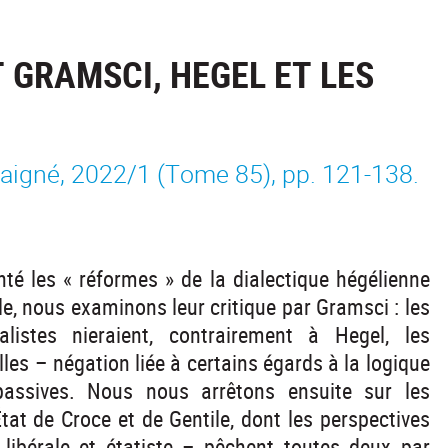
T GRAMSCI, HEGEL ET LES
Maigné, 2022/1 (Tome 85), pp. 121-138.
nté les « réformes » de la dialectique hégélienne
le, nous examinons leur critique par Gramsci : les
alistes nieraient, contrairement à Hegel, les
lles – négation liée à certains égards à la logique
passives. Nous nous arrêtons ensuite sur les
tat de Croce et de Gentile, dont les perspectives
libérale et étatiste – pêchent toutes deux par