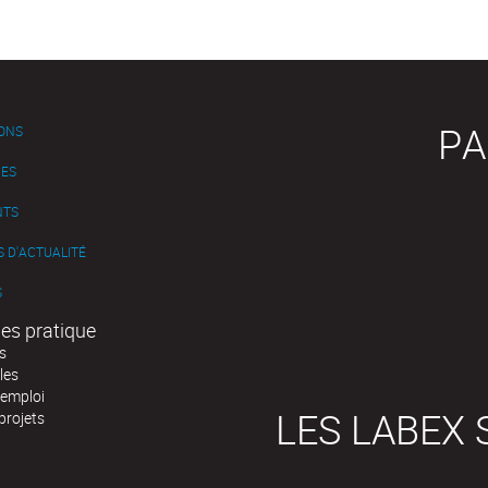
PA
IONS
ES
NTS
 D'ACTUALITÉ
S
es pratique
s
les
'emploi
LES LABEX 
projets