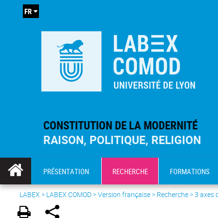
FR
CONSTITUTION DE LA MODERNITÉ
RAISON, POLITIQUE, RELIGION
PRÉSENTATION
RECHERCHE
FORMATIONS
LABEX >
LABEX COMOD
>
Version française
> Recherche >
3 axes 