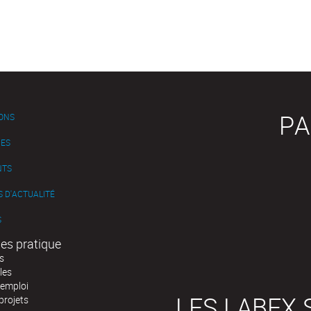
PA
IONS
ES
NTS
 D'ACTUALITÉ
S
es pratique
s
les
'emploi
LES LABEX 
projets