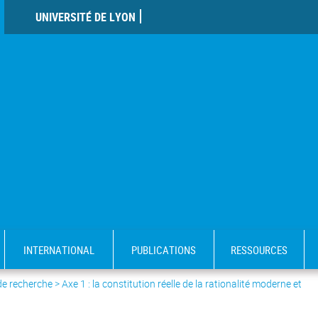
UNIVERSITÉ DE LYON
INTERNATIONAL
PUBLICATIONS
RESSOURCES
de recherche
>
Axe 1 : la constitution réelle de la rationalité moderne et