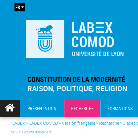
FR
CONSTITUTION DE LA MODERNITÉ
RAISON, POLITIQUE, RELIGION
PRÉSENTATION
RECHERCHE
FORMATIONS
LABEX >
LABEX COMOD
>
Version française
> Recherche >
3 axes 
ses
>
Projets ponctuels