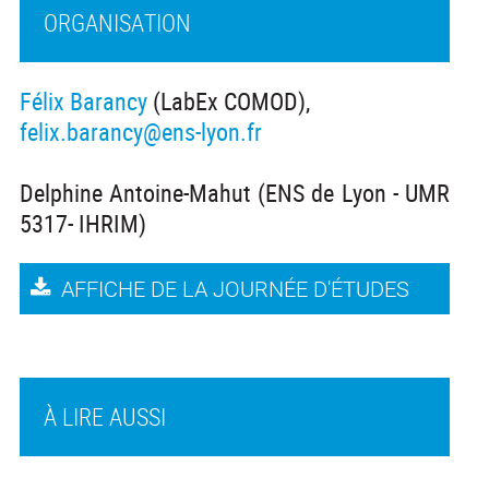
ORGANISATION
Félix Barancy
(LabEx COMOD),
felix.barancy@ens-lyon.fr
Delphine Antoine-Mahut (ENS de Lyon - UMR
5317- IHRIM)
AFFICHE DE LA JOURNÉE D'ÉTUDES
À LIRE AUSSI