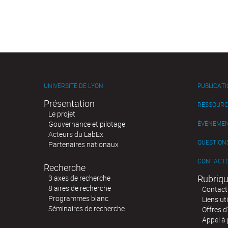
UNIVERSITÉ DE LYON
PUBLICAT
Présentation
RESSOURC
Le projet
Gouvernance et pilotage
ÉVÉNEME
Acteurs du LabEx
QUESTIONS
Partenaires nationaux
CONTACT
Recherche
Rubriqu
3 axes de recherche
8 aires de recherche
Contact
Programmes blanc
Liens uti
Séminaires de recherche
Offres d
Appel à 