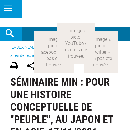
LABEX >
LABEX COMOD
>
Version française
> Recherche >
8
aires de recherche
>
Modernités asiatiques
SÉMINAIRE MIN : POUR
UNE HISTOIRE
CONCEPTUELLE DE
"PEUPLE", AU JAPON ET