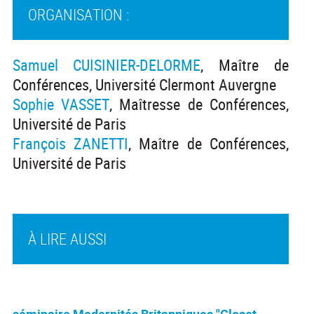
ORGANISATION :
Samuel CUISINIER-DELORME
, Maître de
Conférences, Université Clermont Auvergne
Sophie VASSET
, Maîtresse de Conférences,
Université de Paris
François ZANETTI
, Maître de Conférences,
Université de Paris
À LIRE AUSSI
séminaire Modernités Britanniques "Closet