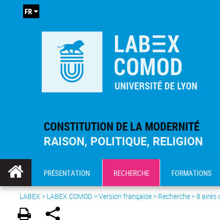
FR
CONSTITUTION DE LA MODERNITÉ
RAISON, POLITIQUE, RELIGION
PRÉSENTATION
RECHERCHE
FORMATIONS
LABEX >
LABEX COMOD
>
Version française
> Recherche >
8 aires