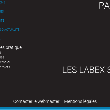
PA
IONS
ES
NTS
 D'ACTUALITÉ
S
es pratique
s
les
'emploi
LES LABEX 
projets
Contacter le webmaster
Mentions légales