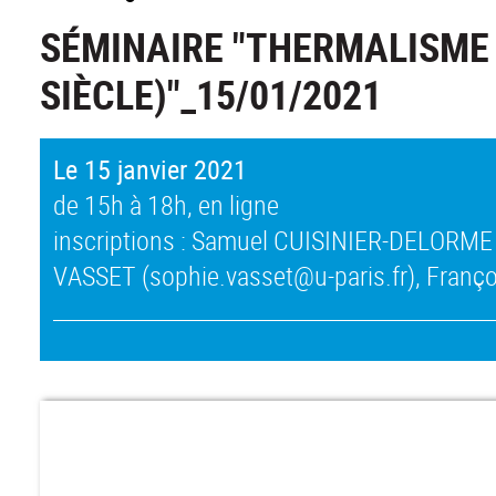
SÉMINAIRE "THERMALISME E
SIÈCLE)"_15/01/2021
Le 15 janvier 2021
de 15h à 18h, en ligne
inscriptions : Samuel CUISINIER-DELORME 
VASSET (sophie.vasset@u-paris.fr), Franço