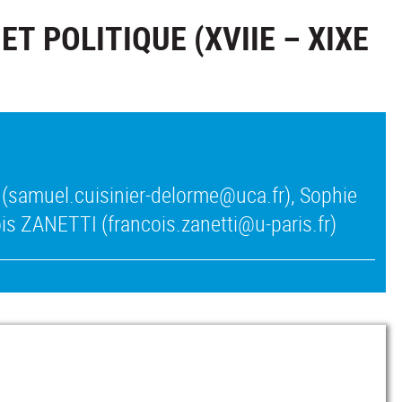
T POLITIQUE (XVIIE – XIXE
(samuel.cuisinier-delorme@uca.fr), Sophie
is ZANETTI (francois.zanetti@u-paris.fr)