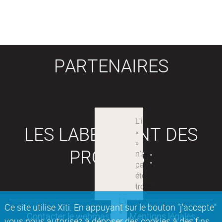
PARTENAIRES
LES LABEX SONT DES
PROJETS :
Ce site utilise Xiti. En appuyant sur le bouton "j'accepte"
Contacter le webmaster
Mentions légales
vous nous autorisez à déposer des cookies à des fins