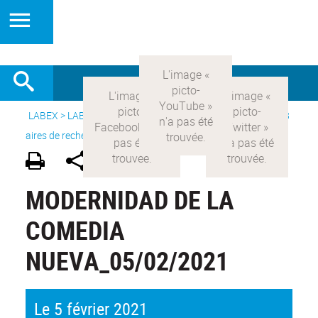
LABEX >
LABEX COMOD
>
Version française
> Recherche >
8
aires de recherche
>
Modernités hispaniques
MODERNIDAD DE LA
COMEDIA
NUEVA_05/02/2021
Le 5 février 2021