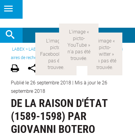
LABEX >
LABEX COMOD
>
Version française
> Recherche >
8
aires de recherche
>
Modernités italiennes
Publié le 26 septembre 2018
|
Mis à jour le 26
septembre 2018
DE LA RAISON D'ÉTAT
(1589-1598) PAR
GIOVANNI BOTERO