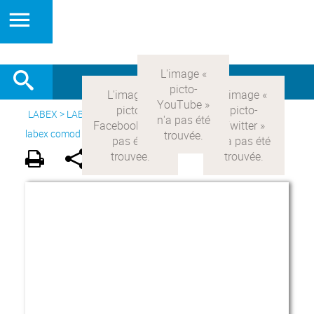
LABEX >
LABEX COMOD
>
Version française
> Le projet du
labex comod >
Acteurs du LabEx