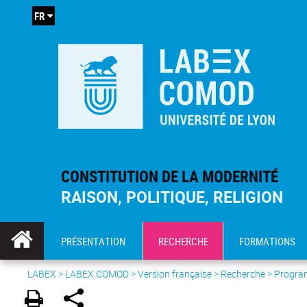
FR
CONSTITUTION DE LA MODERNITÉ
RAISON, POLITIQUE, RELIGION
PRÉSENTATION
RECHERCHE
FORMATIONS
LABEX >
LABEX COMOD
>
Version française
> Recherche >
Progra