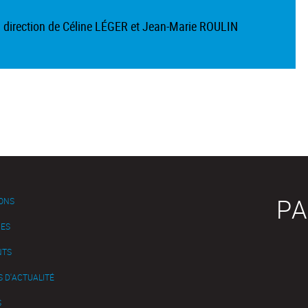
a direction de Céline LÉGER et Jean-Marie ROULIN
PA
IONS
ES
NTS
 D'ACTUALITÉ
S