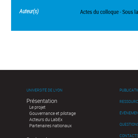
Auteur(s)
Actes du colloque - Sous l
UNIVERSITÉ DE LYON
PUBLICAT
Présentation
RESSOURC
Le projet
Gouvernance et pilotage
ÉVÉNEME
Acteurs du LabEx
QUESTIONS
Partenaires nationaux
CONTACT