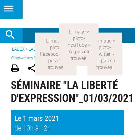
LABEX >
LABEX COMOD
>
Version française
> Recherche >
Programmes blanc
SÉMINAIRE "LA LIBERTÉ
D'EXPRESSION"_01/03/2021
Le 1 mars 2021
de 10h à 12h