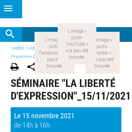
LABEX >
LABEX COMOD
>
Version française
> Recherche >
Programmes blanc
SÉMINAIRE "LA LIBERTÉ
D'EXPRESSION"_15/11/2021
Le 15 novembre 2021
de 14h à 16h