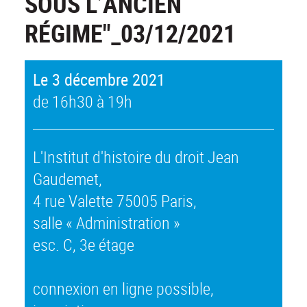
SOUS L’ANCIEN
RÉGIME"_03/12/2021
Le 3 décembre 2021
de 16h30 à 19h
L'Institut d'histoire du droit Jean
Gaudemet,
4 rue Valette 75005 Paris,
salle « Administration »
esc. C, 3e étage
connexion en ligne possible,