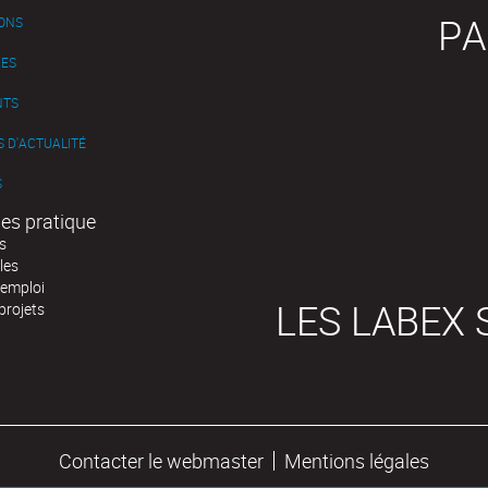
PA
IONS
ES
NTS
 D'ACTUALITÉ
S
es pratique
s
les
'emploi
LES LABEX 
projets
Contacter le webmaster
Mentions légales