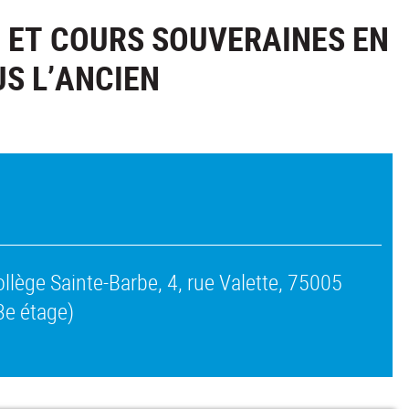
 ET COURS SOUVERAINES EN
US L’ANCIEN
 Collège Sainte-Barbe, 4, rue Valette, 75005
3e étage)