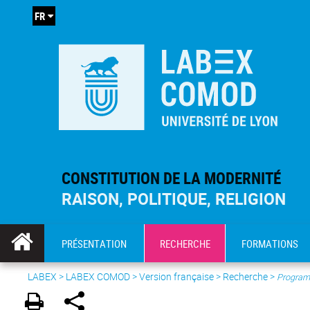
FR
CONSTITUTION DE LA MODERNITÉ
RAISON, POLITIQUE, RELIGION
PRÉSENTATION
RECHERCHE
FORMATIONS
LABEX >
LABEX COMOD
>
Version française
> Recherche >
Program