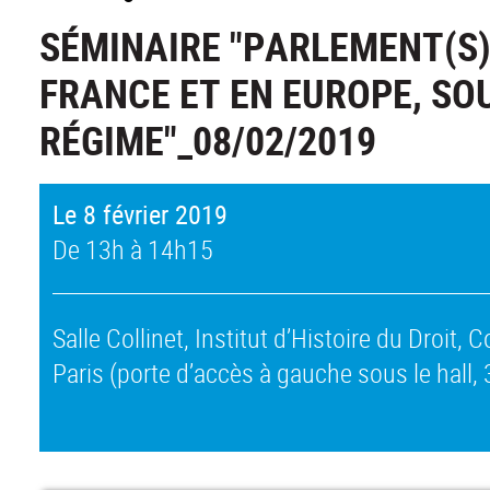
SÉMINAIRE "PARLEMENT(S)
FRANCE ET EN EUROPE, SO
RÉGIME"_08/02/2019
Le 8 février 2019
De 13h à 14h15
Salle Collinet, Institut d’Histoire du Droit,
Paris (porte d’accès à gauche sous le hall, 