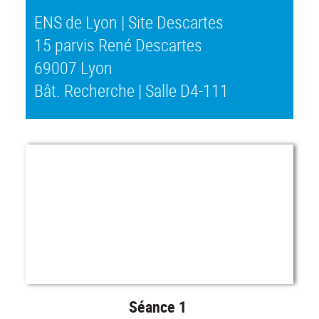
ENS de Lyon | Site Descartes
15 parvis René Descartes
69007 Lyon
Bât. Recherche | Salle D4-111
Séance 1