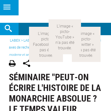
LABEX >
LABEX COMOD
>
Version française
> Recherche >
3
axes de recherche
>
Axe 1 : la constitution réelle de la rationalité
moderne et ses
SÉMINAIRE "PEUT-ON
ÉCRIRE L'HISTOIRE DE LA
MONARCHIE ABSOLUE ?
LE TEMPS VALEUR