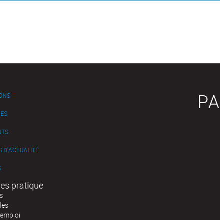
PA
IONS
ES
NTS
 D'ACTUALITÉ
S
es pratique
s
les
'emploi