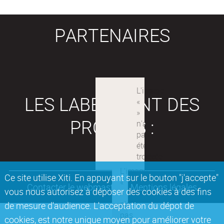
PARTENAIRES
LES LABEX SONT DES
PROJETS :
Ce site utilise Xiti. En appuyant sur le bouton "j'accepte"
Contacter le webmaster
Mentions légales
vous nous autorisez à déposer des cookies à des fins
de mesure d'audience. L'acceptation du dépot de
cookies, est notre unique moyen pour améliorer votre