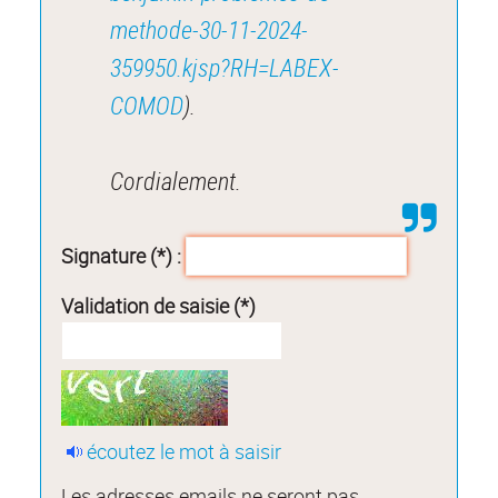
methode-30-11-2024-
359950.kjsp?RH=LABEX-
COMOD
).
Cordialement.
Signature (*) :
Validation de saisie (*)
écoutez le mot à saisir
Les adresses emails ne seront pas