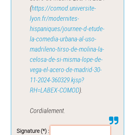
(
https://comod.universite-
lyon.fr/modernites-
hispaniques/journee-d-etude-
la-comedia-urbana-al-uso-
madrileno-tirso-de-molina-la-
celosa-de-si-misma-lope-de-
vega-el-acero-de-madrid-30-
11-2024-360329.kjsp?
RH=LABEX-COMOD
).
Cordialement.
Signature (*) :