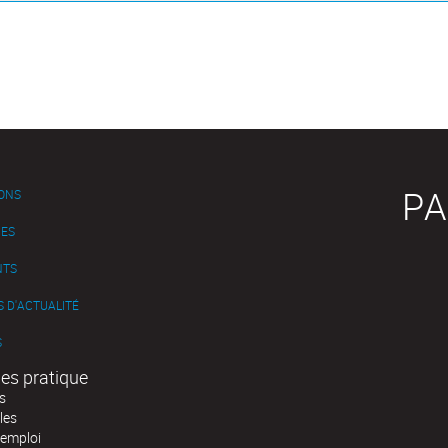
PA
IONS
ES
NTS
 D'ACTUALITÉ
S
es pratique
s
les
'emploi