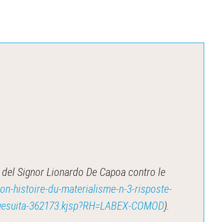
e del Signor Lionardo De Capoa contro le
ion-histoire-du-materialisme-n-3-risposte-
tis-gesuita-362173.kjsp?RH=LABEX-COMOD
).