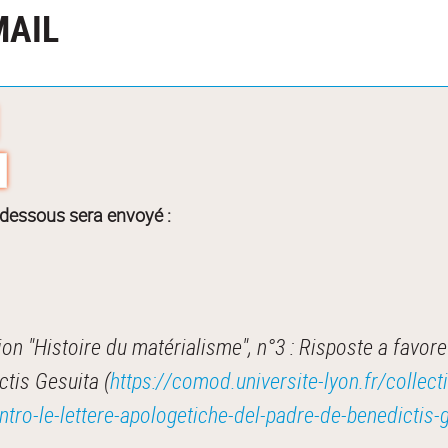
MAIL
-dessous sera envoyé :
n "Histoire du matérialisme", n°3 : Risposte a favor
tis Gesuita (
https://comod.universite-lyon.fr/collect
ontro-le-lettere-apologetiche-del-padre-de-benedic