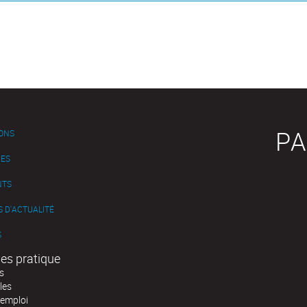
PA
IONS
ES
NTS
 D'ACTUALITÉ
S
es pratique
s
les
'emploi