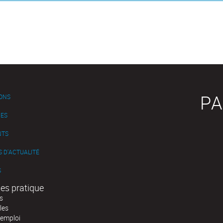
PA
IONS
ES
NTS
 D'ACTUALITÉ
S
es pratique
s
les
'emploi