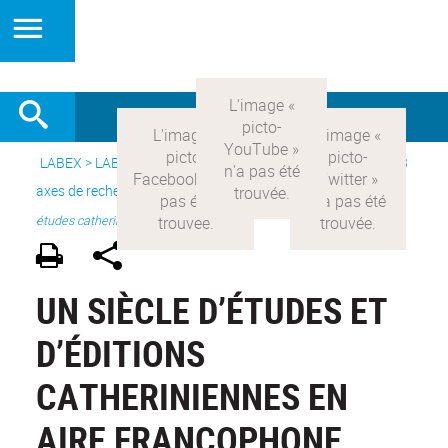
LABEX >
LABEX COMOD
>
Version française
> Recherche >
3
axes de recherche
>
Axe 2 : l’Etat et les religions
>
Colloque
études catheriniennes
UN SIÈCLE D’ÉTUDES ET
D’ÉDITIONS
CATHERINIENNES EN
AIRE FRANCOPHONE