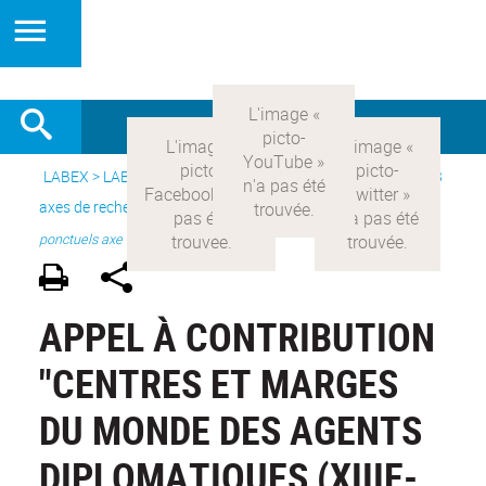
LABEX >
LABEX COMOD
>
Version française
> Recherche >
3
axes de recherche
>
Axe 3 : l’Etat et les citoyens
>
projets
ponctuels axe III
APPEL À CONTRIBUTION
"CENTRES ET MARGES
DU MONDE DES AGENTS
DIPLOMATIQUES (XIIIE-