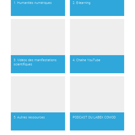
1. Humanités numériques
2. E-learning
3. Vidéos des manifestations
4. Chaîne YouTube
scientifiques
5. Autres ressources
PODCAST DU LABEX COMOD