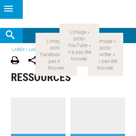
LABEX >
LABEX COMOD
>
Version française
>
Ressources
RESSOURCES