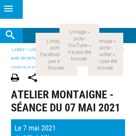
LABEX >
LABEX COMOD
>
Version française
> Recherche >
3
axes de recherche
>
Axe 1 : la constitution réelle de la rationalité
moderne et ses
ATELIER MONTAIGNE -
SÉANCE DU 07 MAI 2021
Le 7 mai 2021