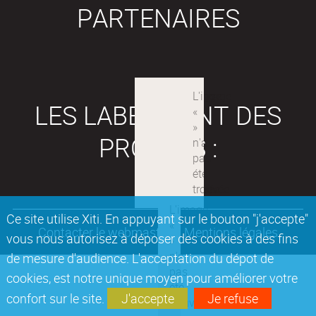
PARTENAIRES
LES LABEX SONT DES
PROJETS :
Ce site utilise Xiti. En appuyant sur le bouton "j'accepte"
Contacter le webmaster
Mentions légales
vous nous autorisez à déposer des cookies à des fins
de mesure d'audience. L'acceptation du dépot de
cookies, est notre unique moyen pour améliorer votre
confort sur le site.
J'accepte
Je refuse