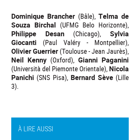
Dominique Brancher
(Bâle),
Telma de
Souza Birchal
(UFMG Belo Horizonte),
Philippe Desan
(Chicago),
Sylvia
Giocanti
(Paul Valéry - Montpellier),
Olivier Guerrier
(Toulouse - Jean Jaurès),
Neil Kenny
(Oxford),
Gianni Paganini
(Università del Piemonte Orientale),
Nicola
Panichi
(SNS Pisa),
Bernard Sève
(Lille
3).
À LIRE AUSSI