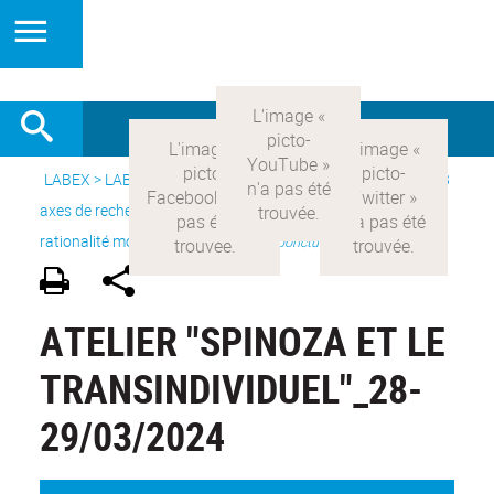
LABEX >
LABEX COMOD
>
Version française
> Recherche >
3
axes de recherche
>
Axe 1 : la constitution réelle de la
rationalité moderne et ses
>
Projets ponctuels
ATELIER "SPINOZA ET LE
TRANSINDIVIDUEL"_28-
29/03/2024