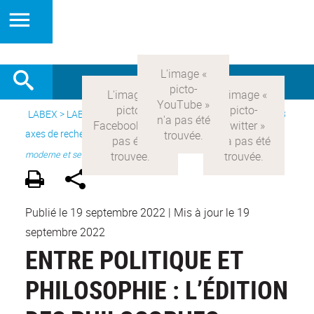
LABEX >
LABEX COMOD
>
Version française
> Recherche >
3
axes de recherche
>
Axe 1 : la constitution réelle de la rationalité
moderne et ses
Publié le 19 septembre 2022
|
Mis à jour le 19
septembre 2022
ENTRE POLITIQUE ET
PHILOSOPHIE : L’ÉDITION