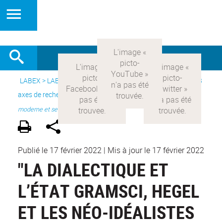
LABEX >
LABEX COMOD
>
Version française
> Recherche >
3
axes de recherche
>
Axe 1 : la constitution réelle de la rationalité
moderne et ses
Publié le 17 février 2022
|
Mis à jour le 17 février 2022
"LA DIALECTIQUE ET
L’ÉTAT GRAMSCI, HEGEL
ET LES NÉO-IDÉALISTES