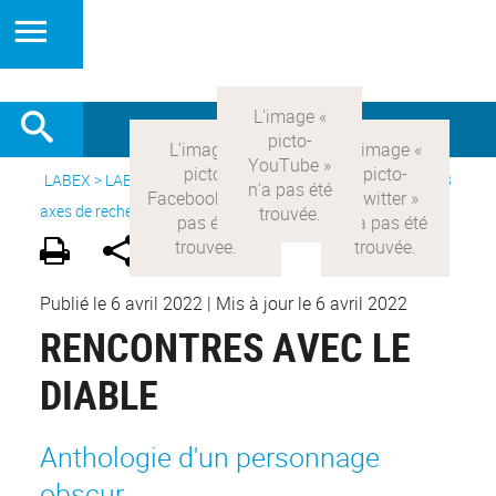
LABEX >
LABEX COMOD
>
Version française
> Recherche >
3
axes de recherche
>
Axe 2 : l’Etat et les religions
Publié le 6 avril 2022
|
Mis à jour le 6 avril 2022
RENCONTRES AVEC LE
DIABLE
Anthologie d'un personnage
obscur