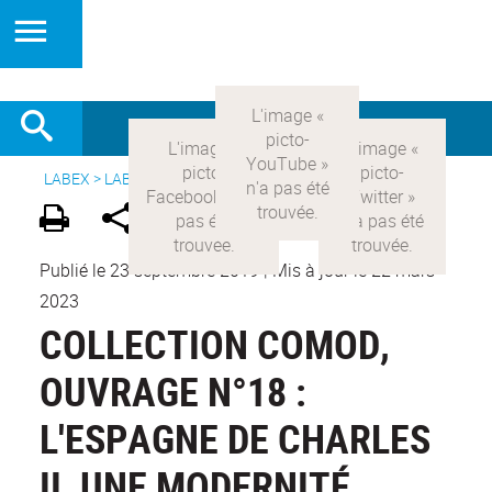
LABEX >
LABEX COMOD
>
Version française
>
Publications
Publié le 23 septembre 2019
|
Mis à jour le 22 mars
2023
COLLECTION COMOD,
OUVRAGE N°18 :
L'ESPAGNE DE CHARLES
II, UNE MODERNITÉ