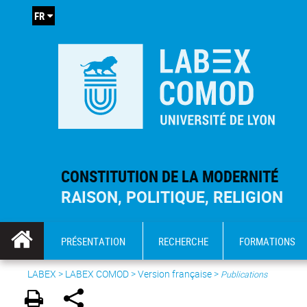
FR
CONSTITUTION DE LA MODERNITÉ
RAISON, POLITIQUE, RELIGION
PRÉSENTATION
RECHERCHE
FORMATIONS
LABEX >
LABEX COMOD
>
Version française
>
Publications