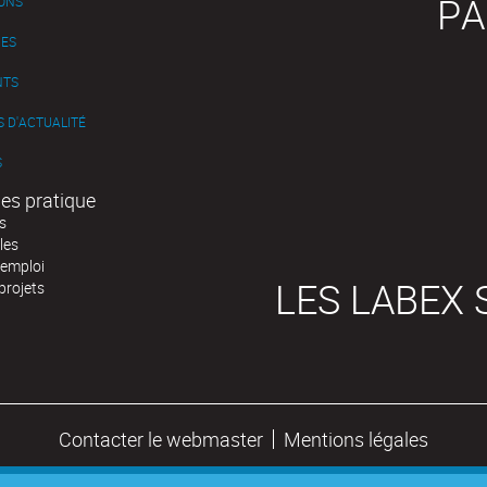
PA
IONS
ES
NTS
 D'ACTUALITÉ
S
es pratique
s
les
'emploi
LES LABEX 
projets
Contacter le webmaster
Mentions légales