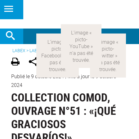
LABEX >
LABEX COMOD
>
Version française
>
Publications
Publié le 9 octobre 2024
|
Mis à jour le 9 octobre
2024
COLLECTION COMOD,
OUVRAGE N°51 : «¡QUÉ
GRACIOSOS
DESVARÍOS!»