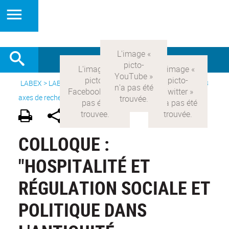
LABEX >
LABEX COMOD
>
Version française
> Recherche >
3
axes de recherche
>
Axe 3 : l’Etat et les citoyens
>
HosperAnt
COLLOQUE :
"HOSPITALITÉ ET
RÉGULATION SOCIALE ET
POLITIQUE DANS