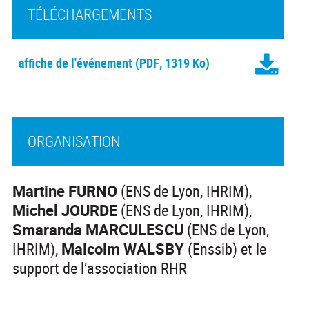
TÉLÉCHARGEMENTS
affiche de l'événement
(PDF, 1319 Ko)
ORGANISATION
Martine FURNO
(ENS de Lyon, IHRIM),
Michel JOURDE
(ENS de Lyon, IHRIM),
Smaranda MARCULESCU
(ENS de Lyon,
IHRIM),
Malcolm WALSBY
(Enssib) et le
support de l’association RHR