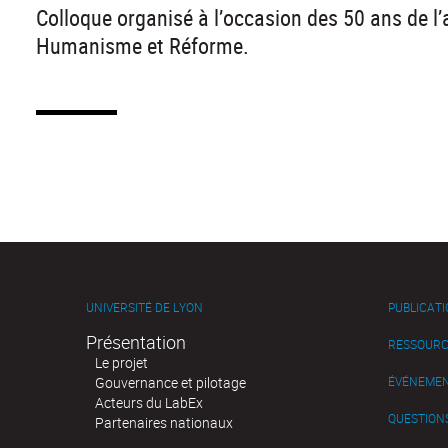
Colloque organisé à l’occasion des 50 ans de l’
Humanisme et Réforme.
UNIVERSITÉ DE LYON
PUBLICAT
Présentation
RESSOURC
Le projet
Gouvernance et pilotage
ÉVÉNEME
Acteurs du LabEx
QUESTIONS
Partenaires nationaux