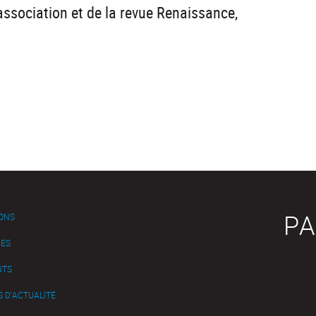
association et de la revue Renaissance,
PA
IONS
ES
NTS
 D'ACTUALITÉ