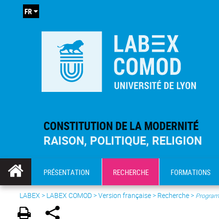
FR
CONSTITUTION DE LA MODERNITÉ
RAISON, POLITIQUE, RELIGION
PRÉSENTATION
RECHERCHE
FORMATIONS
LABEX >
LABEX COMOD
>
Version française
> Recherche >
Program