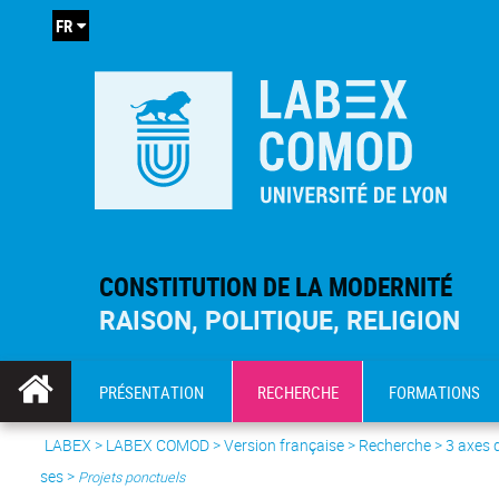
FR
CONSTITUTION DE LA MODERNITÉ
RAISON, POLITIQUE, RELIGION
PRÉSENTATION
RECHERCHE
FORMATIONS
LABEX >
LABEX COMOD
>
Version française
> Recherche >
3 axes 
ses
>
Projets ponctuels