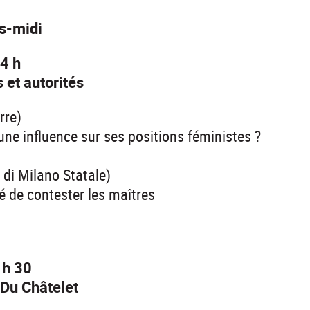
s-midi
4 h
 et autorités
rre)
 une influence sur ses positions féministes ?
i di Milano Statale)
rté de contester les maîtres
 h 30
e Du Châtelet