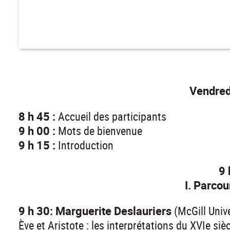
Vendredi
8 h 45 :
Accueil des participants
9 h 00 :
Mots de bienvenue
9 h 15 :
Introduction
9 
I. Parcour
9 h 30: Marguerite Deslauriers
(McGill Unive
Ève et Aristote : les interprétations du XVIe siè