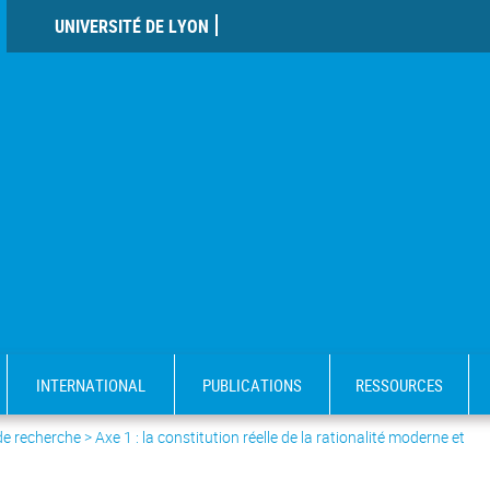
UNIVERSITÉ DE LYON
INTERNATIONAL
PUBLICATIONS
RESSOURCES
de recherche
>
Axe 1 : la constitution réelle de la rationalité moderne et