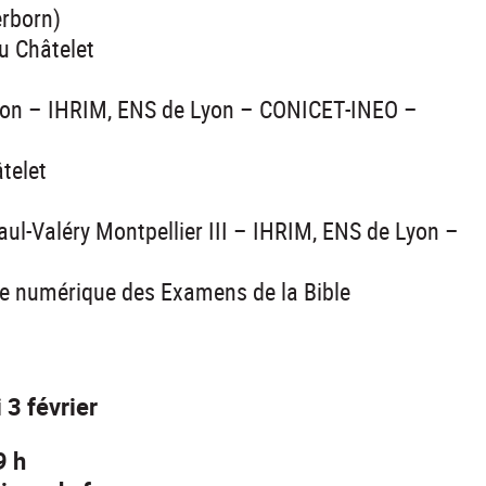
erborn)
Du Châtelet
yon – IHRIM, ENS de Lyon – CONICET-INEO –
telet
aul-Valéry Montpellier III – IHRIM, ENS de Lyon –
che numérique des Examens de la Bible
3 février
9 h