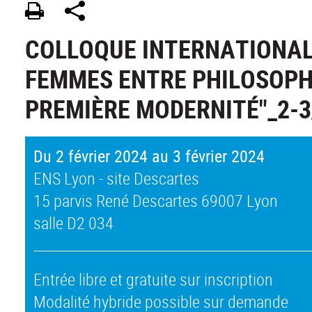
COLLOQUE INTERNATIONAL 
FEMMES ENTRE PHILOSOPHI
PREMIÈRE MODERNITÉ"_2-3
Du 2 février 2024 au 3 février 2024
ENS Lyon - site Descartes
15 parvis René Descartes 69007 Lyon
salle D2 034
Entrée libre et gratuite sur inscription
Modalité hybride possible sur demande