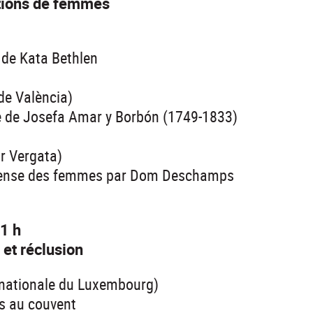
tions de femmes
 de Kata Bethlen
 de València)
re de Josefa Amar y Borbón (1749-1833)
r Vergata)
 défense des femmes par Dom Deschamps
1 h
 et réclusion
 nationale du Luxembourg)
s au couvent