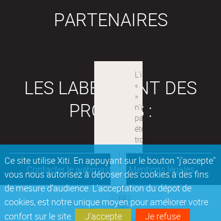
PARTENAIRES
LES LABEX SONT DES
PROJETS :
Ce site utilise Xiti. En appuyant sur le bouton "j'accepte"
Contacter le webmaster
Mentions légales
vous nous autorisez à déposer des cookies à des fins
de mesure d'audience. L'acceptation du dépot de
cookies, est notre unique moyen pour améliorer votre
confort sur le site.
J'accepte
Je refuse