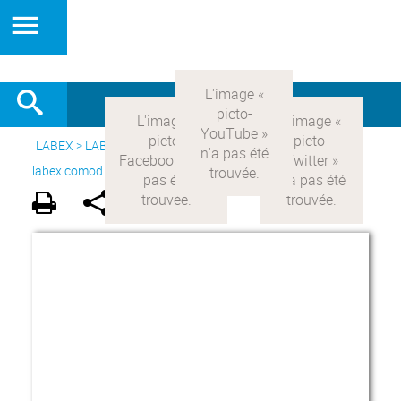
LABEX >
LABEX COMOD
>
Version française
> Le projet du
labex comod >
Acteurs du LabEx