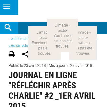
LABEX >
LABEX COMOD
>
Version française
> Recherche >
3
axes de recherche
>
Axe 3 : l’Etat et les citoyens
Publié le 23 avril 2018
|
Mis à jour le 23 avril 2018
JOURNAL EN LIGNE
"RÉFLÉCHIR APRÈS
CHARLIE" #2 _1ER AVRIL
2015