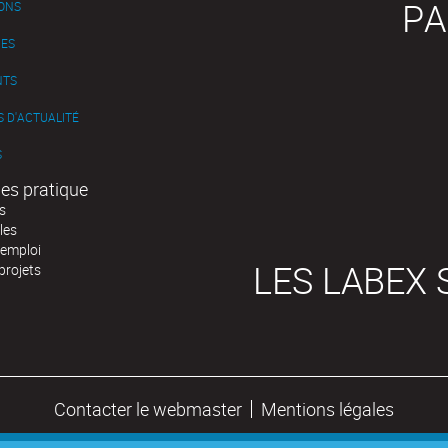
PA
IONS
ES
NTS
 D'ACTUALITÉ
S
es pratique
s
les
'emploi
LES LABEX 
projets
Contacter le webmaster
Mentions légales