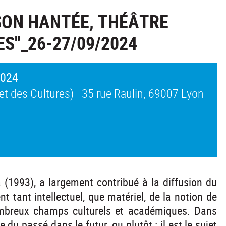
SON HANTÉE, THÉÂTRE
S"_26-27/09/2024
2024
t des Cultures) - 35 rue Raulin, 69007 Lyon
 (1993), a largement contribué à la diffusion du
 tant intellectuel, que matériel, de la notion de
ombreux champs culturels et académiques. Dans
 du passé dans le futur, ou plutôt : il est le sujet