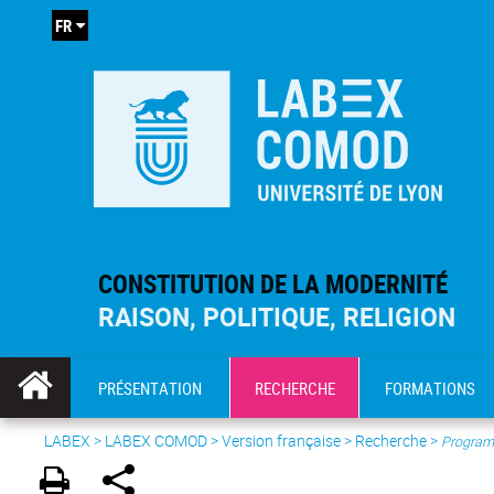
FR
CONSTITUTION DE LA MODERNITÉ
RAISON, POLITIQUE, RELIGION
PRÉSENTATION
RECHERCHE
FORMATIONS
LABEX >
LABEX COMOD
>
Version française
> Recherche >
Program