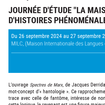
JOURNÉE D'ÉTUDE "LA MAI
D'HISTOIRES PHÉNOMÉNALE
Du 26 septembre 2024 au 27 septembre 
MILC, (Maison Internationale des Langues e
L’ouvrage
, de Jacques Derrida
Spectres de Marx
mot-concept d’« hantologie ». Ce rapprochement
trace avec celle de fantôme, intéresse de n
cette logique, le revenant est une figure majeure