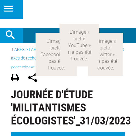
LABEX >
LABEX COMOD
>
Version française
> Recherche >
3
axes de recherche
>
Axe 3 : l’Etat et les citoyens
>
projets
ponctuels axe III
JOURNÉE D'ÉTUDE
'MILITANTISMES
ÉCOLOGISTES'_31/03/2023