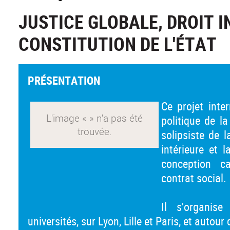
JUSTICE GLOBALE, DROIT 
CONSTITUTION DE L'ÉTAT
PRÉSENTATION
Ce projet inte
politique de 
solipsiste de l
intérieure et l
conception c
contrat social.
Il s'organis
universités, sur Lyon, Lille et Paris, et autou