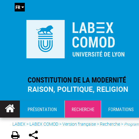
FR
CONSTITUTION DE LA MODERNITÉ
RAISON, POLITIQUE, RELIGION
PRÉSENTATION
RECHERCHE
FORMATIONS
LABEX >
LABEX COMOD
>
Version française
> Recherche >
Program