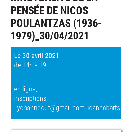
PENSÉE DE NICOS
POULANTZAS (1936-
1979)_30/04/2021
Le 30 avril 2021
de 14h à 19h
en ligne,
inscriptions
: yohanndout@gmail.com, ioannabartsidi@g