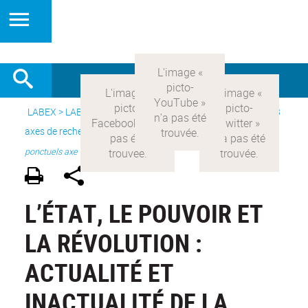
LABEX >
LABEX COMOD
>
Version française
> Recherche >
3
axes de recherche
>
Axe 3 : l’Etat et les citoyens
>
projets
ponctuels axe III
L’ÉTAT, LE POUVOIR ET
LA RÉVOLUTION :
ACTUALITÉ ET
INACTUALITÉ DE LA