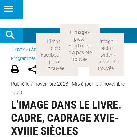
LABEX >
LABEX COMOD
>
Version française
> Recherche >
Programmes blanc
>
L’image dans le livre : cadre, cadrage
Publié le 7 novembre 2023
|
Mis à jour le 7 novembre
2023
L’IMAGE DANS LE LIVRE.
CADRE, CADRAGE XVIE-
XVIIIE SIÈCLES