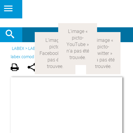
LABEX >
LABEX COMOD
>
Version française
> Le projet du
labex comod >
Acteurs du LabEx