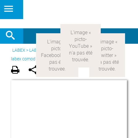
LABEX >
LABEX COMOD
>
Version française
> Le projet du
labex comod >
Acteurs du LabEx
>
Professeurs invités