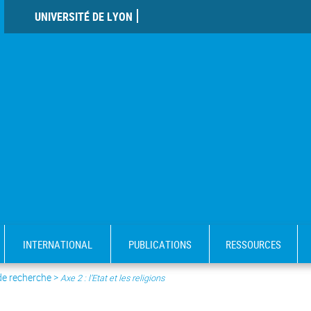
UNIVERSITÉ DE LYON
INTERNATIONAL
PUBLICATIONS
RESSOURCES
de recherche
>
Axe 2 : l’Etat et les religions