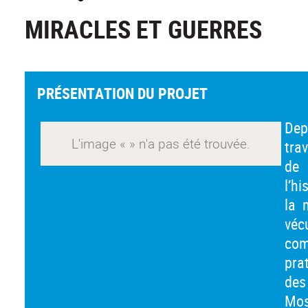
MIRACLES ET GUERRES
PRÉSENTATION DU PROJET
Dep
tra
de 
l’h
la 
vé
com
pra
des
Mos