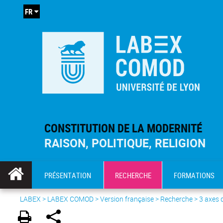
FR
CONSTITUTION DE LA MODERNITÉ
RAISON, POLITIQUE, RELIGION
PRÉSENTATION
RECHERCHE
FORMATIONS
LABEX >
LABEX COMOD
>
Version française
> Recherche >
3 axes 