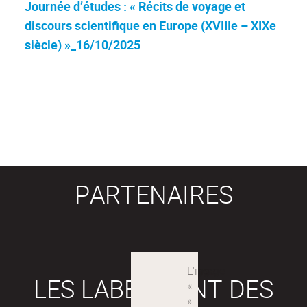
Journée d’études : « Récits de voyage et
discours scientifique en Europe (XVIIIe – XIXe
siècle) »_16/10/2025
PARTENAIRES
LES LABEX SONT DES