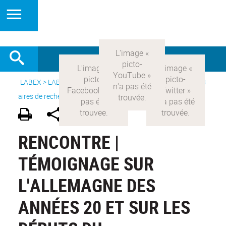
LABEX >
LABEX COMOD
>
Version française
> Recherche >
8
aires de recherche
>
Modernités allemandes
RENCONTRE |
TÉMOIGNAGE SUR
L'ALLEMAGNE DES
ANNÉES 20 ET SUR LES