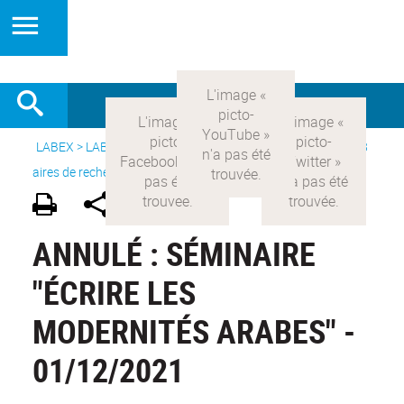
LABEX >
LABEX COMOD
>
Version française
> Recherche >
8
aires de recherche
>
Modernités arabes
ANNULÉ : SÉMINAIRE
"ÉCRIRE LES
MODERNITÉS ARABES" -
01/12/2021