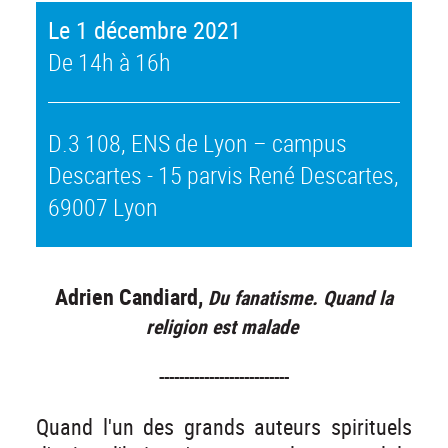
Le 1 décembre 2021
De 14h à 16h
D.3 108, ENS de Lyon – campus
Descartes - 15 parvis René Descartes,
69007 Lyon
Adrien Candiard,
Du fanatisme. Quand la
religion est malade
--------------------------
Quand l'un des grands auteurs spirituels