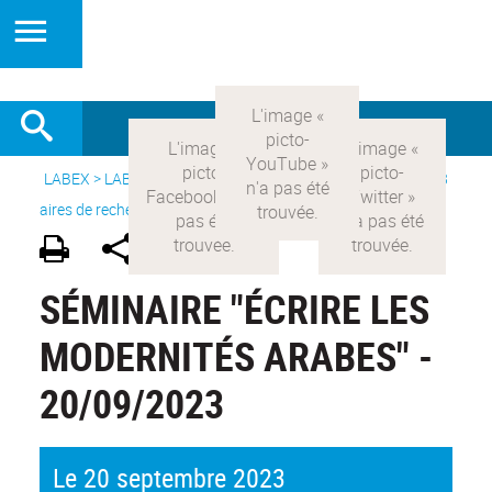
LABEX >
LABEX COMOD
>
Version française
> Recherche >
8
aires de recherche
>
Modernités arabes
SÉMINAIRE "ÉCRIRE LES
MODERNITÉS ARABES" -
20/09/2023
Le 20 septembre 2023