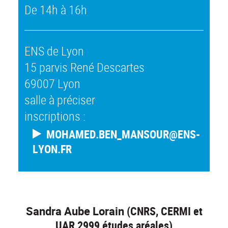
De 14h à 16h
ENS de Lyon
15 parvis René Descartes
69007 Lyon
salle à préciser
inscriptions :
MOHAMED.BEN_MANSOUR@ENS-
LYON.FR
Sandra Aube Lorain
(CNRS, CERMI et
UAR 2999 études aréales)