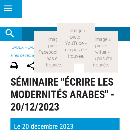
LABEX >
LABEX COMOD
>
Version française
> Recherche >
8
aires de recherche
>
Modernités arabes
SÉMINAIRE "ÉCRIRE LES
MODERNITÉS ARABES" -
20/12/2023
Le 20 décembre 2023